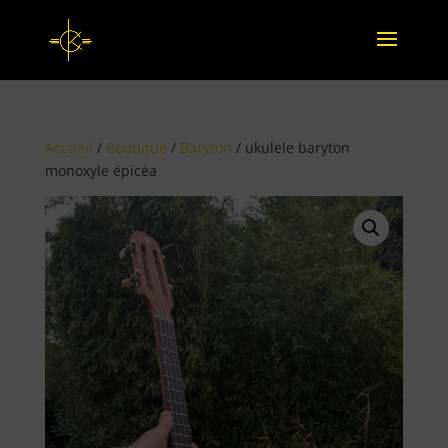
Accueil
/
Boutique
/
Baryton
/ ukulele baryton
monoxyle épicéa