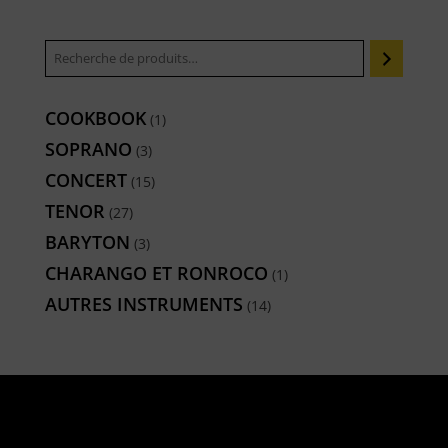
COOKBOOK
1
1
produit
SOPRANO
3
3
produits
CONCERT
15
15
produits
TENOR
27
27
produits
BARYTON
3
3
produits
CHARANGO ET RONROCO
1
1
produit
AUTRES INSTRUMENTS
14
14
produits