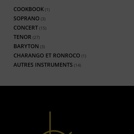
COOKBOOK
1
1
produit
SOPRANO
3
3
produits
CONCERT
15
15
produits
TENOR
27
27
produits
BARYTON
3
3
produits
CHARANGO ET RONROCO
1
1
produit
AUTRES INSTRUMENTS
14
14
produits