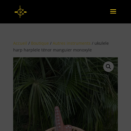
Accueil
/
Boutique
/
Autres instruments
/ ukulele
harp harplele ténor manguier monoxyle