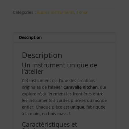
harp
harplele
Catégories :
Autres instruments
,
Tenor
ténor
manguier
monoxyle
Description
Description
Un instrument unique de
l’atelier
Cet instrument est l’une des créations
originales de l’atelier
Caravelle Kitchen
, qui
explore régulièrement les frontières entre
les instruments à cordes pincées du monde
entier. Chaque pièce est
unique
, fabriquée
à la main, en bois massif.
Caractéristiques et