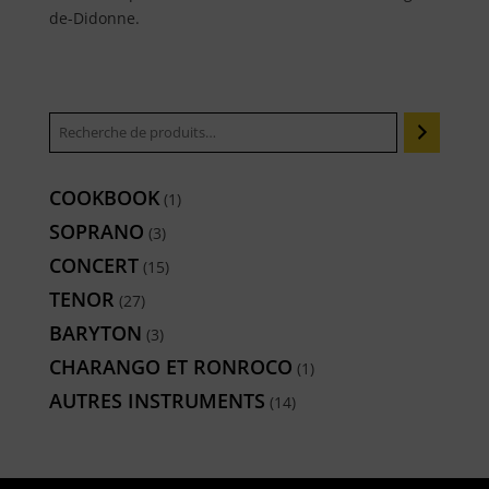
de-Didonne.
COOKBOOK
1
1
produit
SOPRANO
3
3
produits
CONCERT
15
15
produits
TENOR
27
27
produits
BARYTON
3
3
produits
CHARANGO ET RONROCO
1
1
produit
AUTRES INSTRUMENTS
14
14
produits