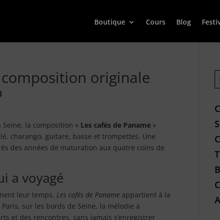
Boutique
Cours
Blog
Festi
 composition originale
o
a Seine, la composition «
Les cafés de Paname
»
lé, charango, guitare, basse et trompettes. Une
rès des années de maturation aux quatre coins de
ui a voyagé
nnent leur temps.
Les cafés de Paname
appartient à la
A
 Paris, sur les bords de Seine, la mélodie a
ts et des rencontres, sans jamais s’enregistrer