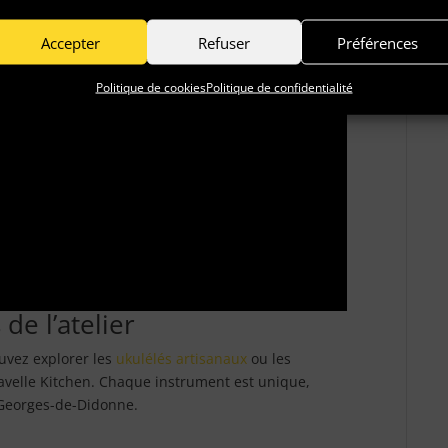
Accepter
Refuser
Préférences
Politique de cookies
Politique de confidentialité
de l’atelier
ouvez explorer les
ukulélés artisanaux
ou les
velle Kitchen. Chaque instrument est unique,
t-Georges-de-Didonne.