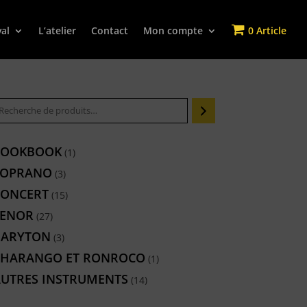
val
L’atelier
Contact
Mon compte
0 Article
COOKBOOK
1
1
produit
SOPRANO
3
3
produits
CONCERT
15
15
produits
TENOR
27
27
produits
BARYTON
3
3
produits
CHARANGO ET RONROCO
1
1
produit
UTRES INSTRUMENTS
14
14
produits