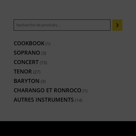
COOKBOOK
1
1
produit
SOPRANO
3
3
produits
CONCERT
15
15
produits
TENOR
27
27
produits
BARYTON
3
3
produits
CHARANGO ET RONROCO
1
1
produit
AUTRES INSTRUMENTS
14
14
produits