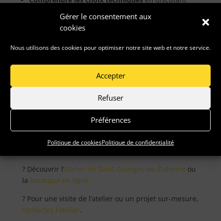
directement avec le luthier
Gérer le consentement aux
Voir les instruments en cours de fabrication
et
cookies
échanger sur les essences de bois
Nous utilisons des cookies pour optimiser notre site web et notre service.
Démarrer un sur-mesure
en présentiel, avec une
vraie conversation autour de votre projet
Accepter
Rencontrer la communauté
et bénéficier des
conseils de joueurs expérimentés
Refuser
Suivre l’agenda de Caravelle Kitchen
Préférences
L’agenda des participations aux festivals est mis à
jour régulièrement. Pour ne rien manquer :
Politique de cookies
Politique de confidentialité
? Suivre Caravelle Kitchen sur
Facebook
et
Instagram
? Découvrir l’
atelier de Saint-Georges-de-Didonne
ou
la
boutique en ligne
? Pour une visite de l’atelier ou un projet sur-mesure,
contactez l’atelier
.