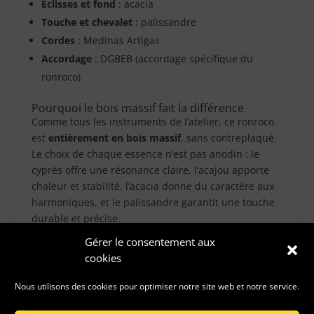
Éclisses et fond
: acacia
Touche et chevalet
: palissandre
Cordes
: Medinas Artigas
Accordage
: DGBEB (accordage spécifique du
ronroco)
Pourquoi le bois massif fait la différence
Comme tous les instruments de l’atelier, ce ronroco
est
entièrement en bois massif
, sans contreplaqué.
Le choix de chaque essence n’est pas anodin : le
cyprès offre une résonance claire, l’acajou apporte
chaleur et stabilité, l’acacia donne du caractère aux
harmoniques, et le palissandre garantit une touche
durable et précise.
Gérer le consentement aux
Cette sélection rigoureuse, combinée au travail
cookies
artisanal de Matthieu Theuret, produit un
instrument qui « respire » avec le temps, dont la
Nous utilisons des cookies pour optimiser notre site web et notre service.
sonorité s’enrichit au fil des années de jeu.