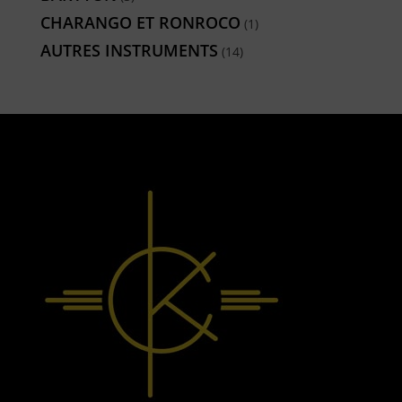
produits
CHARANGO ET RONROCO
1
1
produit
AUTRES INSTRUMENTS
14
14
produits